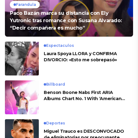
Farandula
Paco Bazán marca su distancia con Ely
Yutronic tras romance con Susana Alvarado:
“Decir compañera es mucho”
Espectaculos
Laura Spoya LLORA y CONFIRMA
DIVORCIO: «Esto me sobrepasó»
Billboard
Benson Boone Nabs First ARIA
Albums Chart No. 1 With ‘American
Heart’
Deportes
Miguel Trauco es DESCONVOCADO
de eliminatorias por preocupante