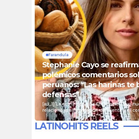
Farandula
Stephanie Cayo se reafirm
polémicos comentarios sob
peruanos: “Las harinas te 
defensas”
de
[ad_1] La actriz peruana Stephanie Cayo 
 Te
relacionó la alimentación deficiente y el 
n
carbohidratos con el comportamiento de la
luego de que sus declaraciones sobre los 
LATINOHITS REELS
hicieran virales. Te puede interesar Juan Ic
amistad de Macarena Vélez y su ex Johana C