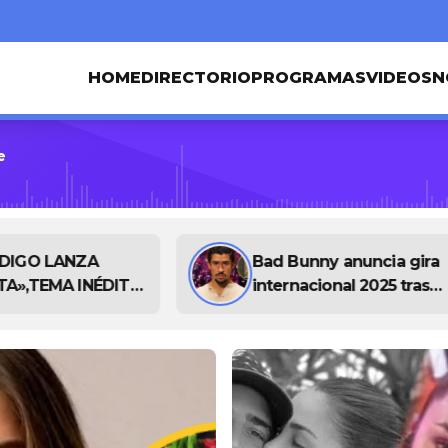
HOME
DIRECTORIO
PROGRAMAS
VIDEOS
N
e
NDIGO LANZA
Bad Bunny anuncia gira
TA»,TEMA INÉDITO
internacional 2025 tras
 DE SU ÁLBUM
éxito de “Debí tomar má
DRAGÓN», UN DÍA
fotos”
DE COMENZAR SU
E ESTADIOS