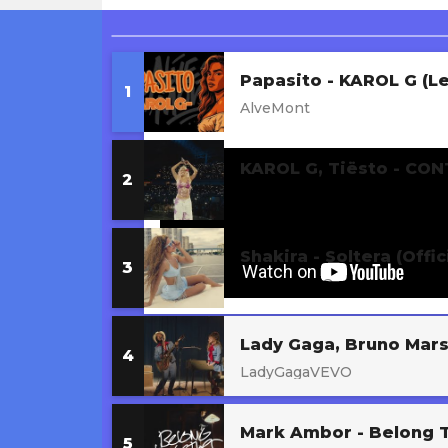
Si Antes Te Hubiera Conocido
Papasito - KAROL G (Le
AlveMont
KarolGVEVO
Shakira - Soltera (Offic
shakiraVEVO
LadyGagaVEVO