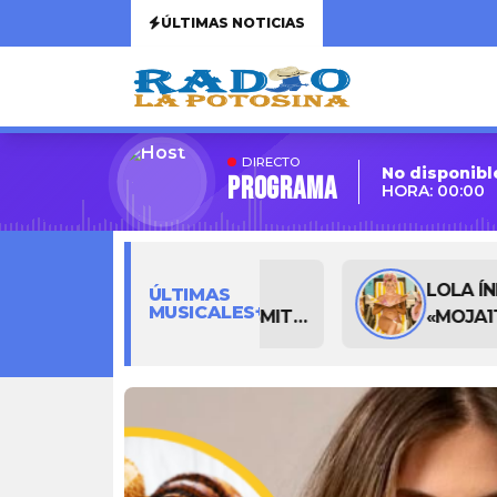
ÚLTIMAS NOTICIAS
DIRECTO
No disponibl
Programa
HORA: 00:00
FEID SE MUESTRA
LOLA Í
ÚLTIMAS
MUSICALES+
AUTÉNTICO Y TRANSMITE
«MOJA1
LA ESENCIA DEL RAP
DENTRO
CLÁSICO DESDE SU
«NAVE 
VERSATILIDAD ARTÍSTICA
ANTES 
EN SU NUEVO SENCILLO
GIRA D
«ANDO XXIL»