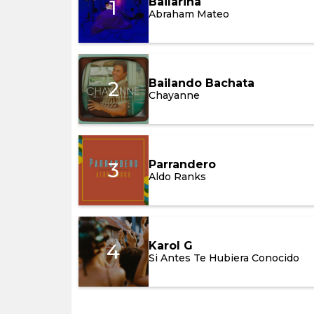
Bailarina
1
Abraham Mateo
Bailarina
Abraham Mateo
Bailando Bachata
2
Chayanne
Bailando Bachata
Chayanne
Parrandero
3
Aldo Ranks
Parrandero
Aldo Ranks
Karol G
4
Si Antes Te Hubiera Conocido
Karol G