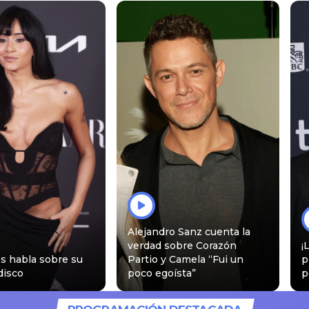
Alejandro Sanz cuenta la
verdad sobre Corazón
¡
s habla sobre su
Partio y Camela “Fui un
p
disco
poco egoísta”
p