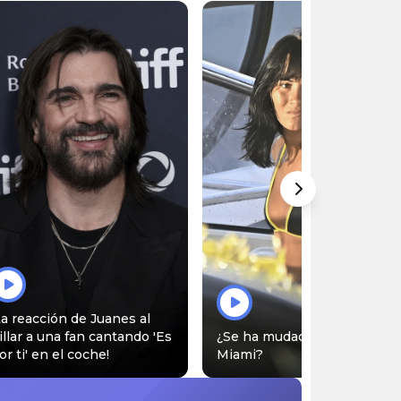
YouTube […]
La reacción de Juanes al
illar a una fan cantando 'Es
¿Se ha mudado Aitana a
or ti' en el coche!
Miami?