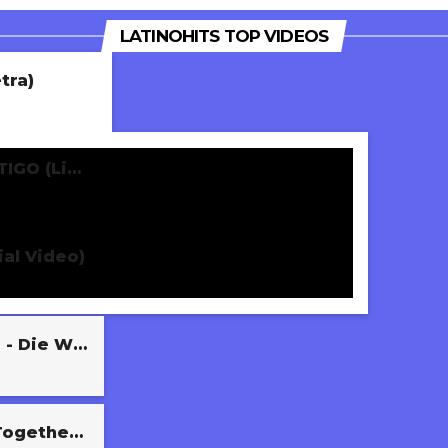
LATINOHITS TOP VIDEOS
tra)
KAROL G, Tiësto - CONTIGO (Live Version)
ial Video)
Lady Gaga, Bruno Mars - Die With A Smile (Official Music Video)
Mark Ambor - Belong Together (Official Visualizer)