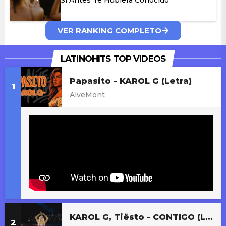
VER RANKING COMPLETO
Karol G
Si Antes Te Hubiera Conocido
LATINOHITS TOP VIDEOS
Papasito - KAROL G (Letra)
AlveMont
KAROL G, Tiësto - CONTIGO (Live Version)