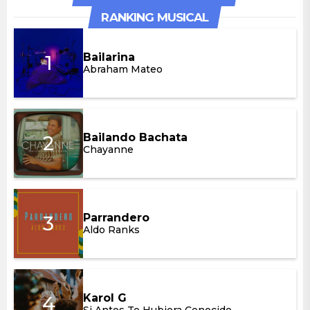
RANKING MUSICAL
Bailarina
1
Abraham Mateo
Bailarina
Abraham Mateo
Bailando Bachata
2
Chayanne
Bailando Bachata
Chayanne
Parrandero
3
Aldo Ranks
Parrandero
Aldo Ranks
Karol G
4
Si Antes Te Hubiera Conocido