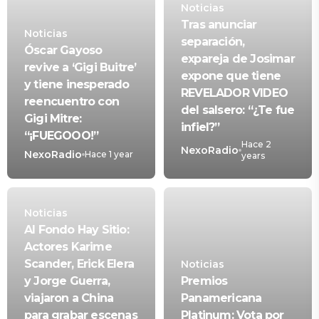
Noticias
Tras anunciar
Noticias
separación,
Óscar Gayoso
expareja de Josimar
revive a ‘Gigi Buitre’
expone que tiene
y tiene inesperado
REVELADOR VIDEO
reencuentro con
del salsero: “¿Te fue
Gigi Mitre:
infiel?”
“¡FUEGOOO!”
Hace 2
NexoRadio
NexoRadio
Hace 1 year
years
Noticias
Al Fondo Hay Sitio:
Actores Karime
Scander, Erick Elera
Noticias
y Jorge Guerra,
Premios
viajaron a China
Panamericana
para grabar escenas
Platinum: Vota por