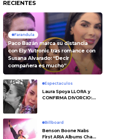
RECIENTES
Farandula
Paco Bazán marca su distancia
con Ely Yutronic tras romance con
Susana Alvarado: “Decir
compañera es mucho”
Espectaculos
Laura Spoya LLORA y
CONFIRMA DIVORCIO:
«Esto me sobrepasó»
Billboard
Benson Boone Nabs
First ARIA Albums Chart