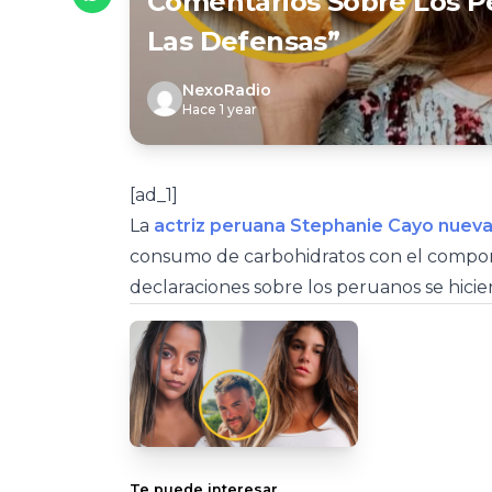
Comentarios Sobre Los Pe
Las Defensas”
NexoRadio
Hace 1 year
[ad_1]
La
actriz peruana Stephanie Cayo nueva
consumo de carbohidratos con el compor
declaraciones sobre los peruanos se hicier
Te puede interesar