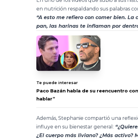
En uno de los videos que subió a sus histo
en nutrición respaldando sus palabras co
“A esto me refiero con comer bien. La 
pan, las harinas te inflaman por dentr
Te puede interesar
Paco Bazán habla de su reencuentro con 
hablar”
Además, Stephanie compartió una reflexi
influye en su bienestar general:
“¿Quiere
¿El cuerpo más liviano? ¿Más activo?