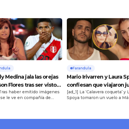
ndula
Farandula
y Medina jala las orejas
Mario Irivarren y Laura S
on Flores tras ser visto
confiesan que viajaron j
 Tras haber emitido imágenes
[ad_1] La ‘Calavera coqueta’ y 
ujeres: “Eres casado,
tras polémica ruptura de 
se le ve en compañía de
Spoya tomaron un vuelo a Má
haces ahí?”
“Tengo que aceptar que 
 y 4 chicas, Magaly cuestiona
luego que el exchico reality
va vida que lleva Edison
terminara su relación con Alo
. Te puede interesar Mario
García Miró. Te puede interes
ren y Laura Spoya confiesan
Famoso jugador de la Selecci
ajaron juntos tras polémica
Peruana en coqueteos con act