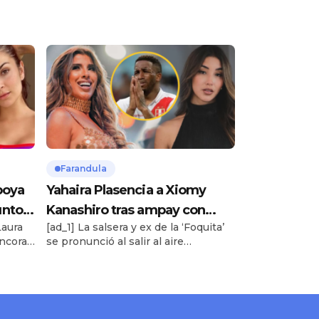
Farandula
poya
Yahaira Plasencia a Xiomy
untos
Kanashiro tras ampay con
Laura
[ad_1] La salsera y ex de la ‘Foquita’
él:
Jefferson Farfán: “Tiene que
ncora,
se pronunció al salir al aire
cedí”
aprovecharlo”
imágenes de besos y agarradas de
ndra
mano entre Xiomy Kanashiro y
ar
Jefferson Farfán. Te puede interesar
ón
Famoso jugador de la Selección
riz
Peruana en coqueteos con actriz