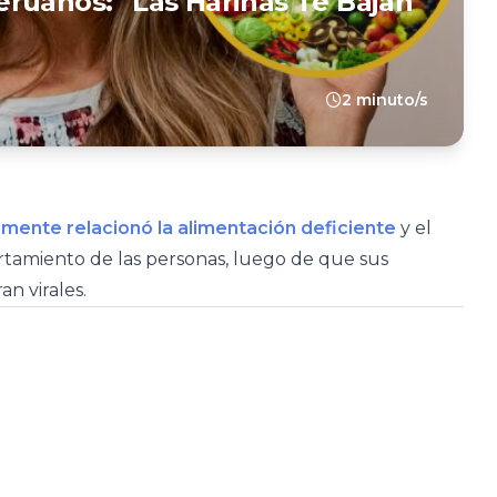
ruanos: “Las Harinas Te Bajan
2 minuto/s
mente relacionó la alimentación deficiente
y el
tamiento de las personas, luego de que sus
an virales.