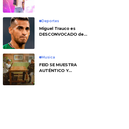
No. 1 With ‘American
Heart’
Deportes
Miguel Trauco es
DESCONVOCADO de
eliminatorias por
preocupante motivo
Musica
FEID SE MUESTRA
AUTÉNTICO Y
TRANSMITE LA ESENCIA
DEL RAP CLÁSICO
DESDE SU
VERSATILIDAD
ARTÍSTICA EN SU
NUEVO SENCILLO
«ANDO XXIL»