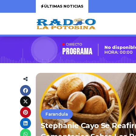
ÚLTIMAS NOTICIAS
DIRECTO
No disponibl
Programa
HORA: 00:00
Farandula
Stephanie Cayo Se Reafi