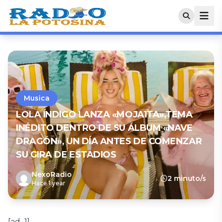
Musica
LOLA ÍNDIGO LANZA «MOJA1TA»,TEMA
INÉDITO DENTRO DE SU ÁLBUM «NAVE
DRAGÓN», UN DÍA ANTES DE COMENZAR
SU GIRA DE ESTADIOS
NexoRadio
2 minuto/s
Hace 1 year
[ad_1]