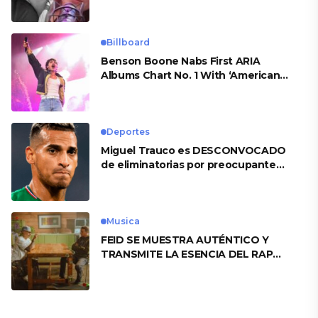
Billboard
Benson Boone Nabs First ARIA
Albums Chart No. 1 With ‘American
Heart’
Deportes
Miguel Trauco es DESCONVOCADO
de eliminatorias por preocupante
motivo
Musica
FEID SE MUESTRA AUTÉNTICO Y
TRANSMITE LA ESENCIA DEL RAP
CLÁSICO DESDE SU VERSATILIDAD
ARTÍSTICA EN SU NUEVO SENCILLO
«ANDO XXIL»