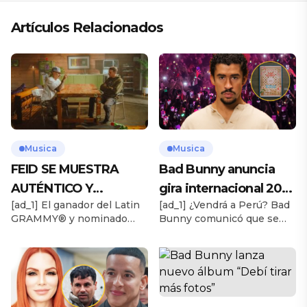
Artículos Relacionados
Musica
Musica
FEID SE MUESTRA
Bad Bunny anuncia
AUTÉNTICO Y
gira internacional 2025
[ad_1] El ganador del Latin
[ad_1] ¿Vendrá a Perú? Bad
TRANSMITE LA
tras éxito de “Debí
GRAMMY® y nominado
Bunny comunicó que se
ESENCIA DEL RAP
tomar más fotos”
al GRAMMY®, Feid,
presentará en diferentes
CLÁSICO DESDE SU
presenta su nuevo
partes del mundo en nuevo
sencillo “ANDO XXIL”, una
tour y emocionó a miles. Te
VERSATILIDAD
pieza escrita, producida y
puede interesar Bad Bunny
ARTÍSTICA EN SU
ejecutada por él mismo que
lanza nuevo álbum “Debí
captura con precisión el
tirar más fotos” Conejo
NUEVO SENCILLO