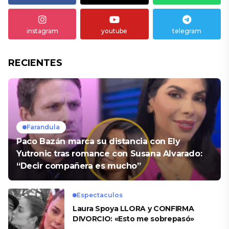
instagram
youtube
telegram
RECIENTES
Farandula
Paco Bazán marca su distancia con Ely
Yutronic tras romance con Susana Alvarado:
“Decir compañera es mucho”
Espectaculos
Laura Spoya LLORA y CONFIRMA
DIVORCIO: «Esto me sobrepasó»