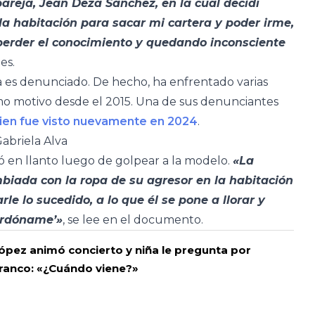
areja, Jean Deza Sánchez, en la cual decidí
 la habitación para sacar mi cartera y poder irme,
perder el conocimiento y quedando inconsciente
des.
ta es denunciado. De hecho, ha enfrentado varias
smo motivo desde el 2015. Una de sus denunciantes
uien fue visto nuevamente en 2024
.
Gabriela Alva
ió en llanto luego de golpear a la modelo.
«La
iada con la ropa de su agresor en la habitación
e lo sucedido, a lo que él se pone a llorar y
perdóname’»
, se lee en el documento.
pez animó concierto y niña le pregunta por
ranco: «¿Cuándo viene?»