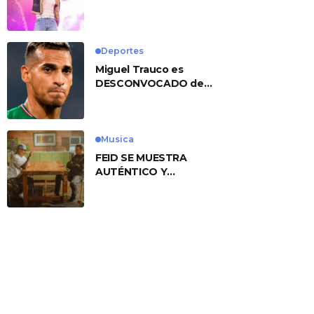
No. 1 With ‘American
Heart’
Deportes
Miguel Trauco es
DESCONVOCADO de
eliminatorias por
preocupante motivo
Musica
FEID SE MUESTRA
AUTÉNTICO Y
TRANSMITE LA ESENCIA
DEL RAP CLÁSICO
DESDE SU
VERSATILIDAD
ARTÍSTICA EN SU
NUEVO SENCILLO
«ANDO XXIL»