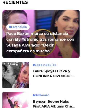
RECIENTES
Farandula
Paco Bazán marca su distancia
con Ely Yutronic tras romance con
Susana Alvarado: “Decir
compañera es mucho”
Espectaculos
Laura Spoya LLORA y
CONFIRMA DIVORCIO:
«Esto me sobrepasó»
Billboard
Benson Boone Nabs
First ARIA Albums Chart