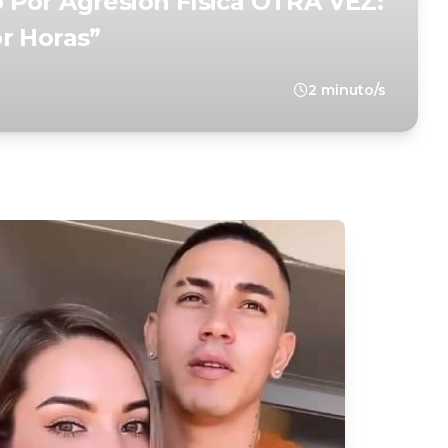
 Por Agresión Física OTRA VEZ:
r Horas”
2 minuto/s