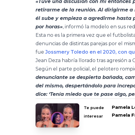
«Tuve una discusión con mi entonces p
retirarme de la reunión. Al dirigirme a
él sube y empieza a agredirme hasta 
por horas»
, informó la modelo en sus re
Esta no es la primera vez que el futbolis
denuncias de distintas parejas por el mi
fue
Jossmery Toledo en el 2020, con q
Jean Deza habría llorado tras agresión a 
Según el parte policial, el pelotero romp
denunciante se despierta bañada, camb
del mismo, despertándolo para increparl
dice: ‘Tenía miedo que te pase algo, 
Pamela Ló
Te puede
Pamela F
interesar