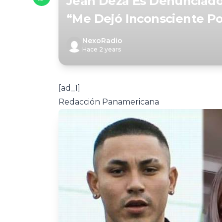
Jean Deza Es Denunciado
“Me Dejó Inconsciente Po
NexoRadio
Hace 2 years
[ad_1]
Redacción Panamericana