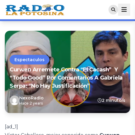
Espectaculos
Curwen Arremete Contra “El Cacash” Y
“Todo Good” Por Comentarios A Gabriela
Serpa: “No Hay Justificación”
NexoRadio
2 minuto/s
Hace 2 years
[ad_1]