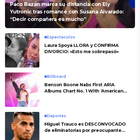
Paco Bazán marca su distancia con Ely
Yutronic tras romance con Susana Alvarado:
“Decir compañera es mucho”
Espectaculos
Laura Spoya LLORA y CONFIRMA
DIVORCIO: «Esto me sobrepasó»
Billboard
Benson Boone Nabs First ARIA
Albums Chart No. 1 With ‘American
Heart’
Deportes
Miguel Trauco es DESCONVOCADO
de eliminatorias por preocupante
motivo