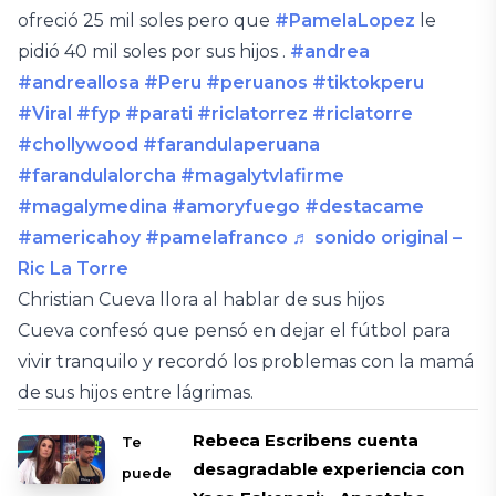
ofreció 25 mil soles pero que
#PamelaLopez
le
pidió 40 mil soles por sus hijos .
#andrea
#andreallosa
#Peru
#peruanos
#tiktokperu
#Viral
#fyp
#parati
#riclatorrez
#riclatorre
#chollywood
#farandulaperuana
#farandulalorcha
#magalytvlafirme
#magalymedina
#amoryfuego
#destacame
#americahoy
#pamelafranco
♬ sonido original –
Ric La Torre
Christian Cueva llora al hablar de sus hijos
Cueva confesó que pensó en dejar el fútbol para
vivir tranquilo y recordó los problemas con la mamá
de sus hijos entre lágrimas.
Rebeca Escribens cuenta
Te
desagradable experiencia con
puede