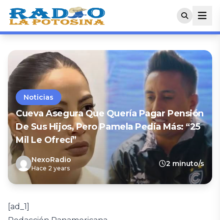
Noticias
Cueva Asegura Que Quería Pagar Pensión
De Sus Hijos, Pero Pamela Pedía Más: “25
Mil Le Ofrecí”
NexoRadio
2 minuto/s
Hace 2 years
[ad_1]