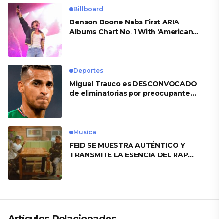
Billboard
Benson Boone Nabs First ARIA
Albums Chart No. 1 With ‘American
Heart’
Deportes
Miguel Trauco es DESCONVOCADO
de eliminatorias por preocupante
motivo
Musica
FEID SE MUESTRA AUTÉNTICO Y
TRANSMITE LA ESENCIA DEL RAP
CLÁSICO DESDE SU VERSATILIDAD
ARTÍSTICA EN SU NUEVO SENCILLO
«ANDO XXIL»
Artículos Relacionados