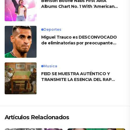
Benson Boone Nabs First ARIA
Albums Chart No. 1 With ‘American
Heart’
Deportes
Miguel Trauco es DESCONVOCADO
de eliminatorias por preocupante
motivo
Musica
FEID SE MUESTRA AUTÉNTICO Y
TRANSMITE LA ESENCIA DEL RAP
CLÁSICO DESDE SU VERSATILIDAD
ARTÍSTICA EN SU NUEVO SENCILLO
«ANDO XXIL»
Artículos Relacionados