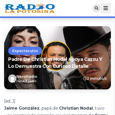
Espectaculos
Padre De Christian Nodal Apoya Cazzu Y
Lo Demuestra Con Curioso Detalle
NexoRadio
2 minuto/s
Hace 2 years
[ad_1]
Jaime González
, papá de
Christian Nodal
, tuvo