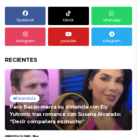
facebook
tiktok
whatsapp
instagram
youtube
telegram
RECIENTES
Farandula
Paco Bazán marca su distancia con Ely
Yutronic tras romance con Susana Alvarado:
“Decir compañera es mucho”