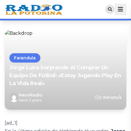
Farandula
Jorge Luna Sorprende Al Comprar Un
Equipo De Fútbol: «Estoy Jugando Play En
La Vida Real»
NexoRadio
2 minuto/s
Hace 2 years
[ad_1]