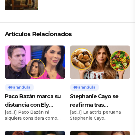
CLÁSICO DESDE SU VERSATILIDAD
ARTÍSTICA EN SU NUEVO SENCILLO
«ANDO XXIL»
Artículos Relacionados
Farandula
Farandula
Paco Bazán marca su
Stephanie Cayo se
distancia con Ely
reafirma tras
[ad_1] Paco Bazán ni
[ad_1] La actriz peruana
Yutronic tras romance
polémicos
siquiera considera como
Stephanie Cayo
con Susana Alvarado:
comentarios sobre los
compañera de trabajo a Ely
nuevamente relacionó la
“Decir compañera es
peruanos: “Las harinas
Yutronic, tras romance con
alimentación deficiente y el